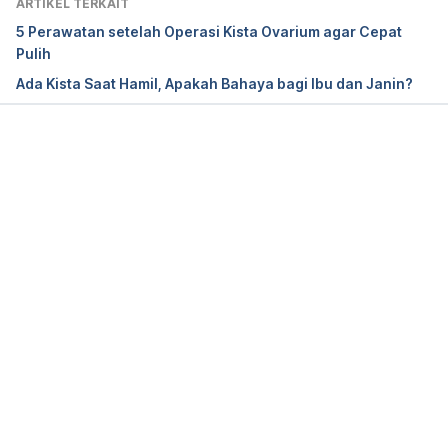
ARTIKEL TERKAIT
February 2025, from 
5 Perawatan setelah Operasi Kista Ovarium agar Cepat
https://www.roswellpark.org/cancertalk/201709/ov
Pulih
arian-cysts-what-are-risks
Ada Kista Saat Hamil, Apakah Bahaya bagi Ibu dan Janin?
What Risks Are Associated with a Ruptured Ovarian 
Cyst?
. (n.d). Retrieved 11 February 2025, from 
https://www.hopkinsmedicine.org/health/conditions
Memuat...
-and-diseases/what-risks-are-associated-with-a-
ruptured-ovarian-cyst
Ovarian Cyst (2023). NHS. Retrieved 11 February 
2025, from 
https://www.nhs.uk/conditions/ovarian-
cyst/#:~:text=An%20ovarian%20cyst%20is%20a,m
onths%20without%20needing%20any%20treatment
. 