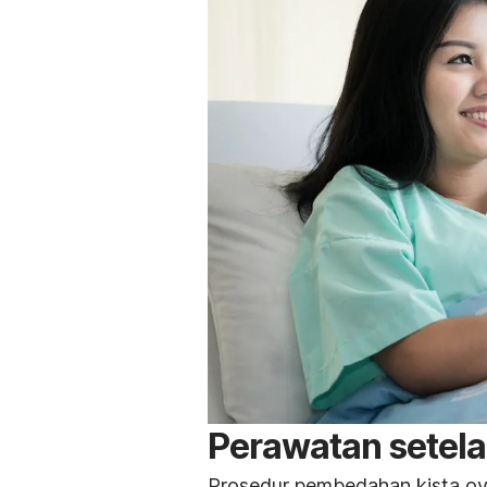
Perawatan setela
Prosedur pembedahan kista ov