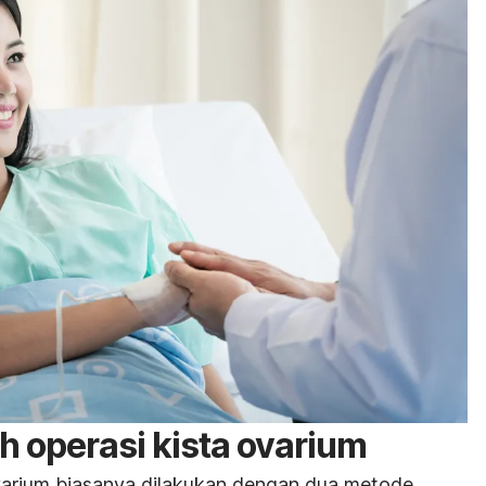
h operasi kista ovarium
arium biasanya dilakukan dengan dua metode,