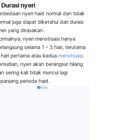
. Durasi nyeri
erbedaan nyeri haid normal dan tidak
rmal juga dapat diketahui dari durasi
yeri yang dirasakan.
ormalnya, nyeri menstruasi hanya
rlangsung selama 1 – 3 hari, terutama
i hari pertama atau kedua
menstruasi
.
emudian, nyeri akan berangsur hilang
n sering kali tidak muncul lagi
epanjang periode haid.
Iklan