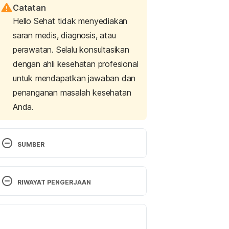
Catatan
Hello Sehat tidak menyediakan
saran medis, diagnosis, atau
perawatan. Selalu konsultasikan
dengan ahli kesehatan profesional
untuk mendapatkan jawaban dan
penanganan masalah kesehatan
Anda.
SUMBER
Doctors Acknowledge Period Pain 
as Painful as a Heart Attack. (2018). 
RIWAYAT PENGERJAAN
Retrieved 21 May 2025, from 
https://www.globalcitizen.org/en/co
Versi Terbaru
ntent/menstruation-pain-periods-
heart-attack-women-know/
02/06/2025