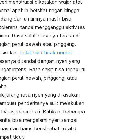
yeri menstruasi dikatakan wajar atau
rmal apabila bersifat ringan hingga
edang dan umumnya masih bisa
itoleransi tanpa mengganggu aktivitas
rian. Rasa sakit biasanya terasa di
agian perut bawah atau pinggang.
 sisi lain,
sakit haid tidak normal
iasanya ditandai dengan nyeri yang
ngat intens. Rasa sakit bisa terjadi di
agian perut bawah, pinggang, atau
aha.
k jarang rasa nyeri yang dirasakan
embuat penderitanya sulit melakukan
tivitas sehari-hari.
Bahkan, beberapa
anita bisa mengalami nyeri sampai
mas dan harus beristirahat total di
mpat tidur.