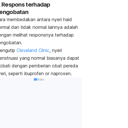
. Respons terhadap
engobatan
ara membedakan antara nyeri haid
ormal dan tidak normal lainnya adalah
engan melihat responsnya terhadap
engobatan.
engutip
Cleveland Clinic
, nyeri
enstruasi yang normal biasanya dapat
iobati dengan pemberian obat pereda
eri, seperti ibuprofen or
naproxen
.
Iklan