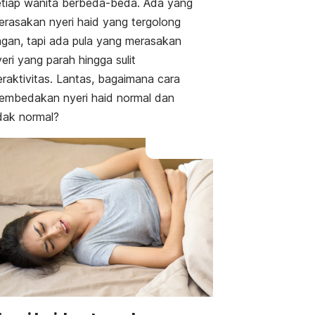
etiap wanita berbeda-beda. Ada yang
erasakan nyeri haid yang tergolong
ingan, tapi ada pula yang merasakan
eri yang parah hingga sulit
eraktivitas. Lantas, bagaimana cara
embedakan nyeri haid normal dan
idak normal?