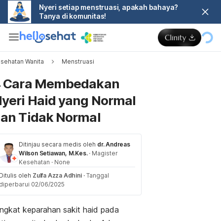
Nyeri setiap menstruasi, apakah bahaya?
Tanya di komunitas!
sehatan Wanita
Menstruasi
Memuat...
4 Cara Membedakan
yeri Haid yang Normal
an Tidak Normal
Ditinjau secara medis oleh
dr. Andreas
Wilson Setiawan, M.Kes.
·
Magister
Kesehatan
·
None
Ditulis oleh
Zulfa Azza Adhini
·
Tanggal
diperbarui 02/06/2025
ingkat keparahan sakit haid pada