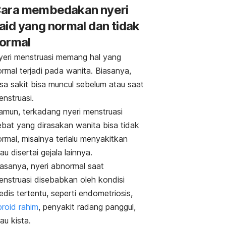
ara membedakan nyeri
aid yang normal dan tidak
ormal
yeri menstruasi memang hal yang
rmal terjadi pada wanita. Biasanya,
sa sakit bisa muncul sebelum atau saat
enstruasi.
amun, terkadang nyeri menstruasi
ebat yang dirasakan wanita bisa tidak
rmal, misalnya terlalu menyakitkan
au disertai gejala lainnya.
iasanya, nyeri abnormal saat
enstruasi disebabkan oleh kondisi
dis tertentu, seperti endometriosis,
broid rahim
, penyakit radang panggul,
au kista.