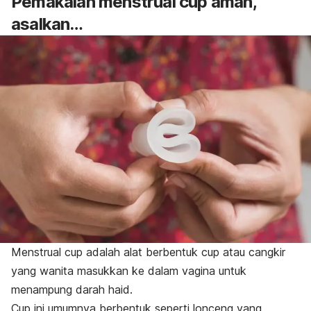
Pemakaian menstrual cup aman,
asalkan…
Menstrual cup
adalah alat berbentuk
cup
atau cangkir
yang wanita masukkan ke dalam vagina untuk
menampung darah haid.
Cup
ini umumnya berbentuk seperti lonceng yang