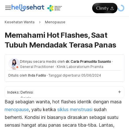
Kesehatan Wanita
Menopause
Memahami Hot Flashes, Saat
Tubuh Mendadak Terasa Panas
Ditinjau secara medis oleh
dr. Carla Pramudita Susanto
·
General Practitioner
·
Klinik Laboratorium Pramita
Ditulis oleh
Ihda Fadila
·
Tanggal diperbarui 05/06/2024
Indeks:
Definisi
Gejala
Bagi sebagian wanita,
hot flashes
identik dengan masa
Penyebab
menopause
, yaitu ketika
siklus menstruasi
sudah
Faktor risiko
Diagnosis
berhenti. Kondisi ini biasanya dirasakan sebagai suatu
Pengobatan
sensasi hangat atau panas secara tiba-tiba. Lantas,