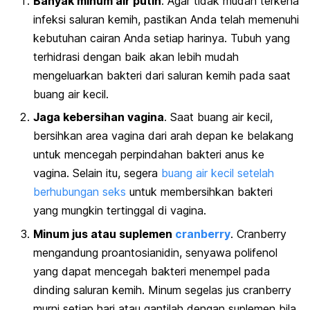
Banyak minum air putih
. Agar tidak mudah terkena
infeksi saluran kemih, pastikan Anda telah memenuhi
kebutuhan cairan Anda setiap harinya. Tubuh yang
terhidrasi dengan baik akan lebih mudah
mengeluarkan bakteri dari saluran kemih pada saat
buang air kecil.
Jaga kebersihan vagina
. Saat buang air kecil,
bersihkan area vagina dari arah depan ke belakang
untuk mencegah perpindahan bakteri anus ke
vagina. Selain itu, segera
buang air kecil setelah
berhubungan seks
untuk membersihkan bakteri
yang mungkin tertinggal di vagina.
Minum jus atau suplemen
cranberry
. Cranberry
mengandung proantosianidin, senyawa polifenol
yang dapat mencegah bakteri menempel pada
dinding saluran kemih. Minum segelas jus cranberry
murni setiap hari atau gantilah dengan suplemen bila