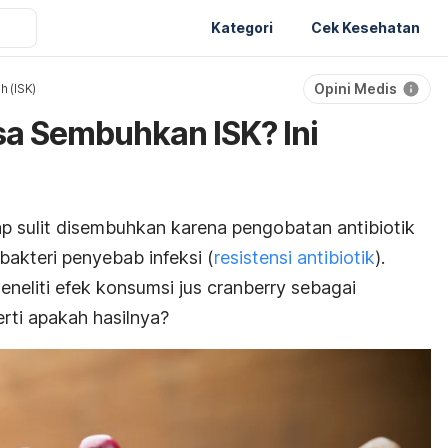
Kategori
Cek Kesehatan
Opini Medis
h (ISK)
sa Sembuhkan ISK? Ini
rap sulit disembuhkan karena pengobatan antibiotik
akteri penyebab infeksi (
resistensi antibiotik
).
eneliti efek konsumsi jus
cranberry
sebagai
rti apakah hasilnya?