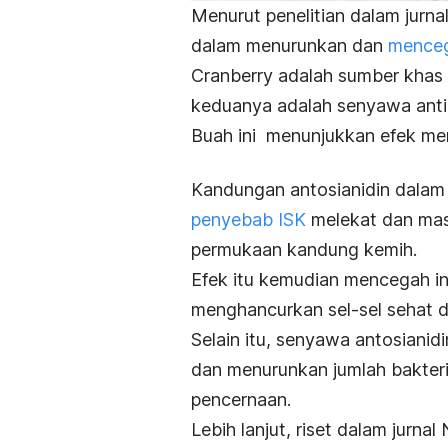
Menurut penelitian dalam jurna
dalam menurunkan dan
menceg
Cranberry
adalah sumber khas
keduanya adalah senyawa anti
Buah ini menunjukkan efek men
Kandungan antosianidin dala
penyebab ISK
melekat dan masu
permukaan kandung kemih.
Efek itu kemudian mencegah inf
menghancurkan sel-sel sehat di
Selain itu,
senyawa antosianid
dan menurunkan jumlah bakte
pencernaan.
Lebih lanjut, riset dalam jurnal