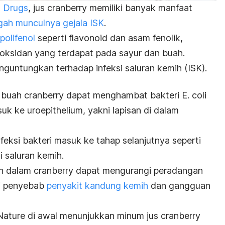
l
Drugs
,
jus
cranberry
memiliki banyak manfaat
ah munculnya gejala ISK
.
polifenol
seperti flavonoid dan asam fenolik,
oksidan yang terdapat pada sayur dan buah.
guntungkan terhadap infeksi saluran kemih (ISK).
m buah
cranberry
dapat menghambat bakteri
E. coli
k ke uroepithelium, yakni lapisan di dalam
eksi bakteri masuk ke tahap selanjutnya seperti
 saluran kemih.
in dalam
cranberry
dapat mengurangi peradangan
ri penyebab
penyakit kandung kemih
dan gangguan
Nature
di awal
menunjukkan minum jus
cranberry