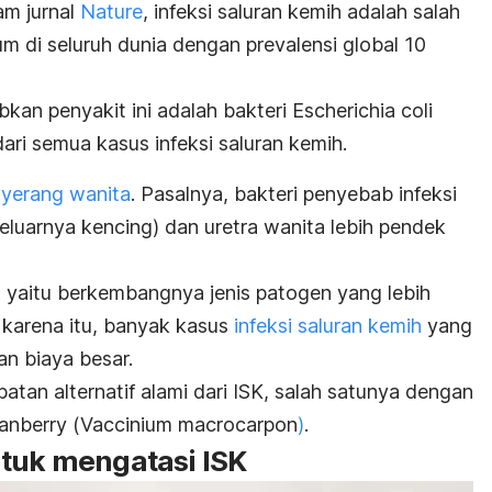
am jurnal
Nature
, infeksi saluran kemih adalah salah
um di seluruh dunia dengan prevalensi global 10
.
an penyakit ini adalah bakteri
Escherichia coli
 semua kasus infeksi saluran kemih.
nyerang wanita
. Pasalnya, bakteri penyebab infeksi
keluarnya kencing) dan uretra wanita lebih pendek
n yaitu berkembangnya jenis patogen yang lebih
h karena itu, banyak kasus
infeksi saluran kemih
yang
n biaya besar.
atan alternatif alami dari ISK, salah satunya dengan
anberry
(
Vaccinium macrocarpon
)
.
tuk mengatasi ISK