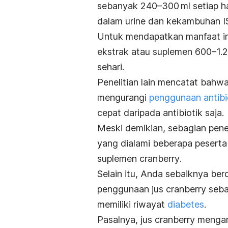
sebanyak 240–300 ml setiap h
dalam urine dan kekambuhan 
Untuk mendapatkan manfaat in
ekstrak atau suplemen 600–1.20
sehari.
Penelitian lain
mencatat bahw
mengurangi
penggunaan antibi
cepat daripada antibiotik saja.
Meski demikian, sebagian penel
yang dialami beberapa pesert
suplemen
cranberry
.
Selain itu, Anda sebaiknya berd
penggunaan jus
cranberry
sebag
memiliki riwayat
diabetes
.
Pasalnya, jus
cranberry
mengand