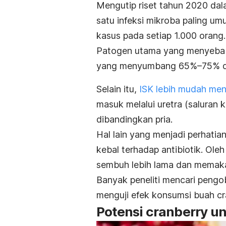
Mengutip riset tahun 2020 dal
satu infeksi mikroba paling um
kasus pada setiap 1.000 orang
Patogen utama yang menyebabk
yang menyumbang 65%–75% dari
Selain itu,
ISK lebih mudah me
masuk melalui uretra (saluran 
dibandingkan pria.
Hal lain yang menjadi perhatia
kebal terhadap antibiotik. Ole
sembuh lebih lama dan memaka
Banyak peneliti mencari pengob
menguji efek konsumsi buah
cr
Potensi
cranberry
un