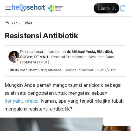
Penyakit Infeksi
Resistensi Antibiotik
Ditinjau secara medis oleh
dr. Mikhael Yosia, BMedSci,
PGCert, DTM&H.
·
General Practitioner
·
Medicine Sans
Frontières (MSF)
Ditulis oleh
Ilham Fariq Maulana
·
Tanggal diperbarui 29/11/2022
Mungkin Anda pernah mengonsumsi antibiotik sebagai
salah satu
pengobatan untuk mengatasi sebuah
penyakit infeksi
. Namun, apa yang terjadi bila jika tubuh
mengalami resistensi antibiotik?