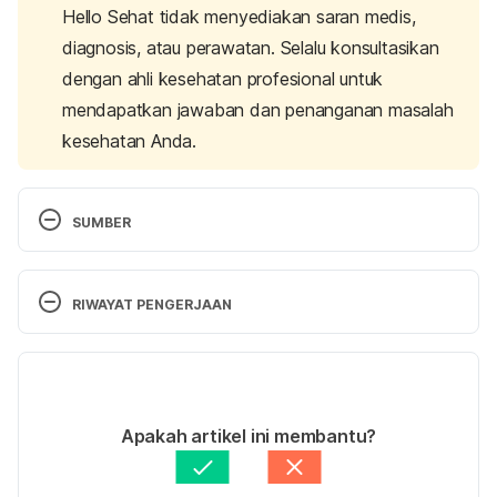
Hello Sehat tidak menyediakan saran medis,
diagnosis, atau perawatan. Selalu konsultasikan
dengan ahli kesehatan profesional untuk
mendapatkan jawaban dan penanganan masalah
kesehatan Anda.
SUMBER
About Antimicrobial Resistance
. (2021).  CDC 
(Centers for Disease Control and Prevention) 
RIWAYAT PENGERJAAN
Retrieved February 16, 2022, from 
https://www.cdc.gov/drugresistance/about.html
Versi Terbaru
Antibiotic resistance
. (2020). World Health 
29/11/2022
Organization. Retrieved February 16, 2022, from 
Ditulis oleh 
Ilham Fariq Maulana
Apakah artikel ini membantu?
https://www.who.int/news-room/fact-
Ditinjau secara medis oleh
dr. Mikhael Yosia, 
sheets/detail/antibiotic-resistance
BMedSci, PGCert, DTM&H.