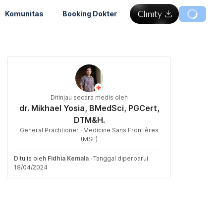
Komunitas
Booking Dokter
Ditinjau secara medis oleh
dr. Mikhael Yosia, BMedSci, PGCert,
DTM&H.
General Practitioner · Medicine Sans Frontières
(MSF)
Ditulis oleh
Fidhia Kemala
·
Tanggal diperbarui
18/04/2024