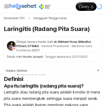
Kesehatan THT
Gangguan Tenggorokan
Laringitis (Radang Pita Suara)
Ditinjau secara medis oleh
dr. Mikhael Yosia, BMedSci,
PGCert, DTM&H.
·
General Practitioner
·
Medicine Sans
Frontières (MSF)
Ditulis oleh
Novita Joseph
·
Tanggal diperbarui 22/07/2022
Indeks:
Definisi
Tanda-tanda & gejala
Definisi
Komplikasi
Apa itu laringitis (radang pita suara)?
Penyebab
Faktor-faktor risiko
Laringitis atau radang pita suara adalah kondisi di mana
Diagnosis
pita suara membengkak
sehingga suara menjadi serak.
Pengobatan
Pita suara adalah lipatan membran mukosa yang