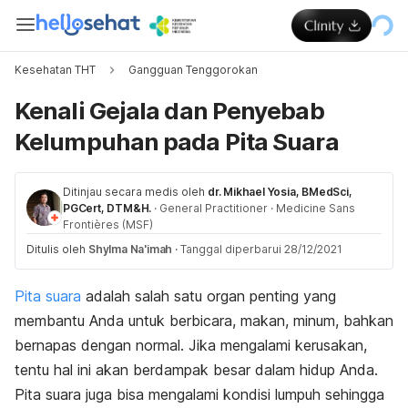
Kesehatan THT
Gangguan Tenggorokan
Kenali Gejala dan Penyebab
Kelumpuhan pada Pita Suara
Ditinjau secara medis oleh
dr. Mikhael Yosia, BMedSci,
PGCert, DTM&H.
·
General Practitioner
·
Medicine Sans
Frontières (MSF)
Ditulis oleh
Shylma Na'imah
·
Tanggal diperbarui 28/12/2021
Pita suara
adalah salah satu organ penting yang
membantu Anda untuk berbicara, makan, minum, bahkan
bernapas dengan normal. Jika mengalami kerusakan,
tentu hal ini akan berdampak besar dalam hidup Anda.
Pita suara juga bisa mengalami kondisi lumpuh sehingga