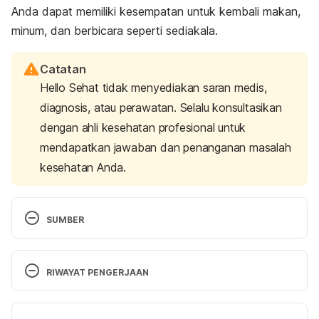
Anda dapat memiliki kesempatan untuk kembali makan,
minum, dan berbicara seperti sediakala.
Catatan
Hello Sehat tidak menyediakan saran medis,
diagnosis, atau perawatan. Selalu konsultasikan
dengan ahli kesehatan profesional untuk
mendapatkan jawaban dan penanganan masalah
kesehatan Anda.
SUMBER
Vocal Fold Paralysis – National Institute on 
Deafness and Other Communication Disorders. 
RIWAYAT PENGERJAAN
(2017). Retrieved August 25, 2021, from 
https://www.nidcd.nih.gov/health/vocal-fold-
Versi Terbaru
paralysis