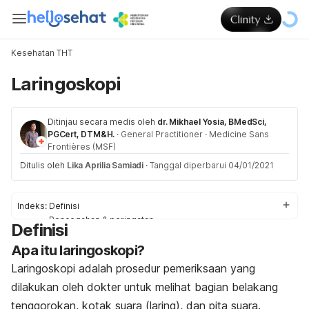
Kesehatan THT
Laringoskopi
Ditinjau secara medis oleh
dr. Mikhael Yosia, BMedSci,
PGCert, DTM&H.
·
General Practitioner
·
Medicine Sans
Frontières (MSF)
Ditulis oleh
Lika Aprilia Samiadi
·
Tanggal diperbarui 04/01/2021
Indeks:
Definisi
Pencegahan & peringatan
Definisi
Proses
Apa itu laringoskopi?
Penjelasan dari Hasil Tes
Laringoskopi adalah prosedur pemeriksaan yang
dilakukan oleh dokter untuk melihat bagian belakang
tenggorokan, kotak suara (laring), dan pita suara.