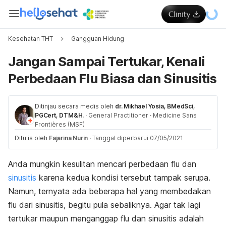
Kesehatan THT
Gangguan Hidung
Jangan Sampai Tertukar, Kenali
Perbedaan Flu Biasa dan Sinusitis
Ditinjau secara medis oleh
dr. Mikhael Yosia, BMedSci,
PGCert, DTM&H.
·
General Practitioner
·
Medicine Sans
Frontières (MSF)
Ditulis oleh
Fajarina Nurin
·
Tanggal diperbarui 07/05/2021
Anda mungkin kesulitan mencari perbedaan flu dan
sinusitis
karena kedua kondisi tersebut tampak serupa.
Namun, ternyata ada beberapa hal yang membedakan
flu dari
sinusitis
, begitu pula sebaliknya. Agar tak lagi
tertukar maupun menganggap flu dan sinusitis adalah