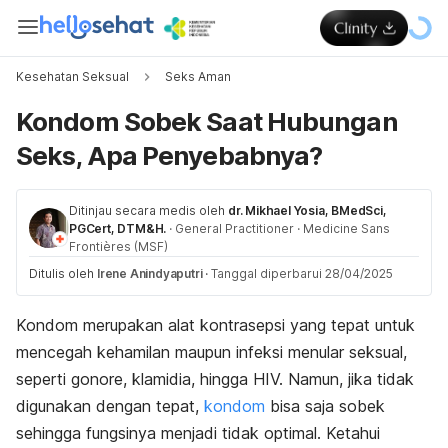
Kesehatan Seksual
Seks Aman
Kondom Sobek Saat Hubungan
Seks, Apa Penyebabnya?
Ditinjau secara medis oleh
dr. Mikhael Yosia, BMedSci,
PGCert, DTM&H.
·
General Practitioner
·
Medicine Sans
Frontières (MSF)
Ditulis oleh
Irene Anindyaputri
·
Tanggal diperbarui 28/04/2025
Kondom merupakan alat kontrasepsi yang tepat untuk
mencegah kehamilan maupun infeksi menular seksual,
seperti gonore, klamidia, hingga HIV. Namun, jika tidak
digunakan dengan tepat,
kondom
bisa saja sobek
sehingga fungsinya menjadi tidak optimal.
Ketahui