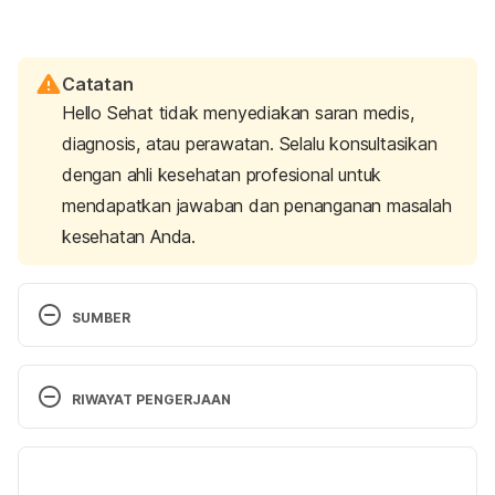
Catatan
Hello Sehat tidak menyediakan saran medis,
diagnosis, atau perawatan. Selalu konsultasikan
dengan ahli kesehatan profesional untuk
mendapatkan jawaban dan penanganan masalah
kesehatan Anda.
SUMBER
Planned Parenthood. (n.d). What Is the 
Effectiveness of Condoms?. Retrieved 14 April 
RIWAYAT PENGERJAAN
2025, from 
https://www.plannedparenthood.org/learn/birth-
Versi Terbaru
control/condom/how-effective-are-condoms
28/04/2025