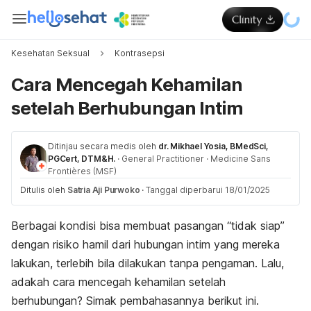
Kesehatan Seksual
Kontrasepsi
Cara Mencegah Kehamilan
setelah Berhubungan Intim
Ditinjau secara medis oleh
dr. Mikhael Yosia, BMedSci,
PGCert, DTM&H.
·
General Practitioner
·
Medicine Sans
Frontières (MSF)
Ditulis oleh
Satria Aji Purwoko
·
Tanggal diperbarui 18/01/2025
Berbagai kondisi bisa membuat pasangan “tidak siap”
dengan risiko hamil dari hubungan intim yang mereka
lakukan, terlebih bila dilakukan tanpa pengaman. Lalu,
adakah cara mencegah kehamilan setelah
berhubungan? Simak pembahasannya berikut ini.