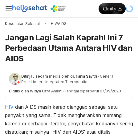
Kesehatan Seksual
HIV/AIDS
Jangan Lagi Salah Kaprah! Ini 7
Perbedaan Utama Antara HIV dan
AIDS
Ditinjau secara medis oleh
dr. Tania Savitri
·
General
Practitioner
·
Integrated Therapeutic
Ditulis oleh
Widya Citra Andini
·
Tanggal diperbarui 07/09/2023
HIV
dan AIDS masih kerap dianggap sebagai satu
penyakit yang sama. Tidak mengherankan memang
karena di berbagai literatur, penyebutan keduanya sering
disatukan; misalnya “
HIV dan AIDS’ atau ditulis