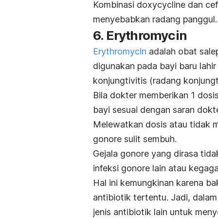
Kombinasi
doxycycline
dan
cef
menyebabkan radang panggul.
6.
Erythromycin
Erythromycin
adalah obat sale
digunakan pada bayi baru lah
konjungtivitis (radang konjung
Bila dokter memberikan 1 dosi
bayi sesuai dengan saran dokte
Melewatkan dosis atau tidak m
gonore sulit sembuh.
Gejala gonore yang dirasa tid
infeksi gonore lain atau kega
Hal ini kemungkinan karena ba
antibiotik tertentu.
Jadi, dalam
jenis antibiotik lain untuk men