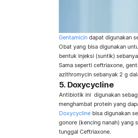
Gentamicin
dapat digunakan seb
Obat yang bisa digunakan untu
bentuk injeksi (suntik) seban
Sama seperti
ceftriaxone
,
gent
azithromycin
sebanyak 2 g dal
5.
Doxycycline
Antibiotik ini digunakan seba
menghambat protein yang dapa
Doxycycline
bisa digunakan se
gonore (kencing nanah) yang s
tunggal Ceftriaxone.