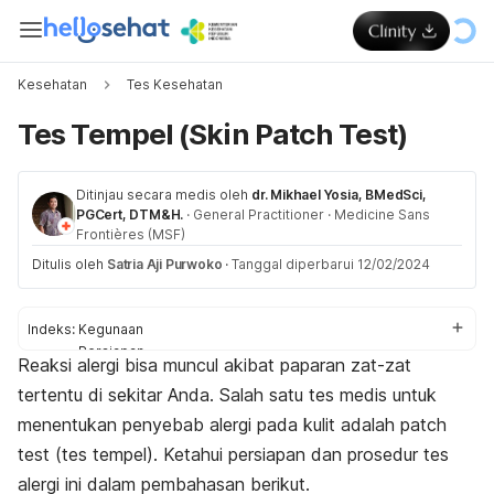
Kesehatan
Tes Kesehatan
Tes Tempel (Skin Patch Test)
Ditinjau secara medis oleh
dr. Mikhael Yosia, BMedSci,
PGCert, DTM&H.
·
General Practitioner
·
Medicine Sans
Frontières (MSF)
Ditulis oleh
Satria Aji Purwoko
·
Tanggal diperbarui 12/02/2024
Indeks:
Kegunaan
Persiapan
Reaksi alergi bisa muncul akibat paparan zat-zat
Prosedur
tertentu di sekitar Anda. Salah satu tes medis untuk
Perawatan
Hasil tes
menentukan penyebab alergi pada kulit adalah
patch
test
(tes tempel)
. Ketahui persiapan dan prosedur tes
alergi ini dalam pembahasan berikut.