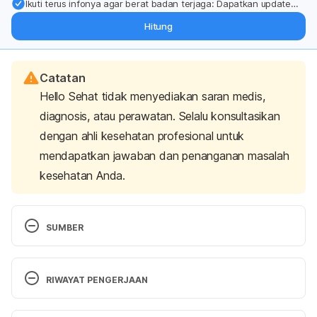
Ikuti terus infonya agar berat badan terjaga: Dapatkan update
dari pakar mengenai dukungan dan perawatan berat badan
Hitung
langsung ke inbox Anda.
Catatan
Hello Sehat tidak menyediakan saran medis,
diagnosis, atau perawatan. Selalu konsultasikan
dengan ahli kesehatan profesional untuk
mendapatkan jawaban dan penanganan masalah
kesehatan Anda.
SUMBER
Allergy skin tests.
 (2022). Mayo Clinic. Retrieved 
January 24, 2024, from 
RIWAYAT PENGERJAAN
https://www.mayoclinic.org/tests-
procedures/allergy-tests/about/pac-20392895
Versi Terbaru