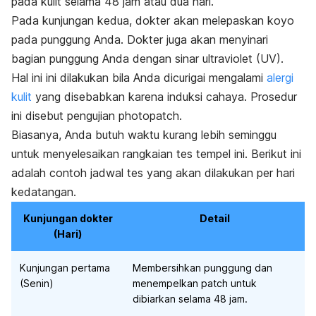
pada kulit selama 48 jam atau dua hari.
Pada kunjungan kedua, dokter akan melepaskan koyo
pada punggung Anda. Dokter juga akan menyinari
bagian punggung Anda dengan sinar ultraviolet (UV).
Hal ini ini dilakukan bila Anda dicurigai mengalami
alergi
kulit
yang disebabkan karena induksi cahaya. Prosedur
ini disebut pengujian
photopatch
.
Biasanya, Anda butuh waktu kurang lebih seminggu
untuk menyelesaikan rangkaian tes tempel ini. Berikut ini
adalah contoh jadwal tes yang akan dilakukan per hari
kedatangan.
Kunjungan dokter
Detail
(Hari)
Kunjungan pertama
Membersihkan punggung dan
(Senin)
menempelkan
patch
untuk
dibiarkan selama 48 jam.