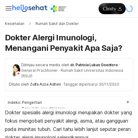
Kesehatan
Rumah Sakit dan Dokter
Dokter Alergi Imunologi,
Menangani Penyakit Apa Saja?
Ditinjau secara medis oleh
dr. Patricia Lukas Goentoro
·
General Practitioner
·
Rumah Sakit Universitas Indonesia
(RSUI)
Ditulis oleh
Zulfa Azza Adhini
·
Tanggal diperbarui 30/11/2023
Indeks:
Pengertian
Penyakit yang ditangani
Dokter spesialis alergi imunologi merupakan dokter yang
Pemeriksaan
fokus mengobati penyakit alergi, asma, atau gangguan
Pengobatan
pada imunitas tubuh. Cari tahu lebih lanjut seputar peran
dokter alergi imunologi selengkapnya.