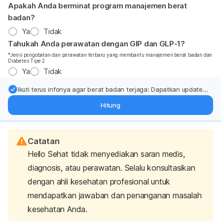
Apakah Anda berminat program manajemen berat
badan?
Ya
Tidak
Tahukah Anda perawatan dengan GIP dan GLP-1?
*Jenis pengobatan dan perawatan terbaru yang membantu manajemen berat badan dan
Diabetes Tipe 2
Ya
Tidak
Ikuti terus infonya agar berat badan terjaga: Dapatkan update
dari pakar mengenai dukungan dan perawatan berat badan
Hitung
langsung ke inbox Anda.
Catatan
Hello Sehat tidak menyediakan saran medis,
diagnosis, atau perawatan. Selalu konsultasikan
dengan ahli kesehatan profesional untuk
mendapatkan jawaban dan penanganan masalah
kesehatan Anda.