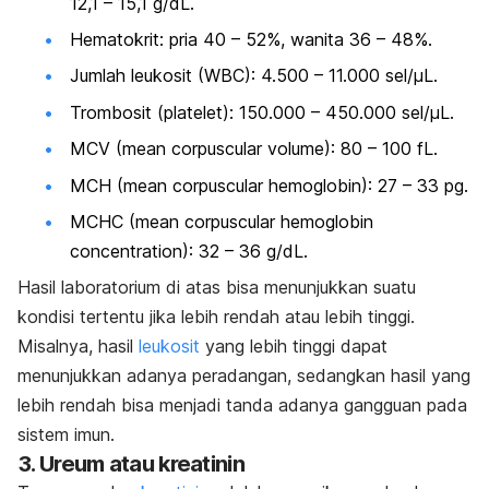
12,1 – 15,1 g/dL.
Hematokrit: pria 40 – 52%, wanita 36 – 48%.
Jumlah leukosit (WBC): 4.500 – 11.000 sel/μL.
Trombosit (platelet): 150.000 – 450.000 sel/μL.
MCV (
m
ean corpuscular volume
): 80 – 100 fL.
MCH (
m
ean corpuscular hemoglobin
): 27 – 33 pg.
MCHC (
m
ean corpuscular hemoglobin
concentration
): 32 – 36 g/dL.
Hasil laboratorium di atas bisa menunjukkan suatu
kondisi tertentu jika lebih rendah atau lebih tinggi.
Misalnya, hasil
leukosit
yang lebih tinggi dapat
menunjukkan adanya peradangan, sedangkan hasil yang
lebih rendah bisa menjadi tanda adanya gangguan pada
sistem imun.
3. Ureum atau kreatinin