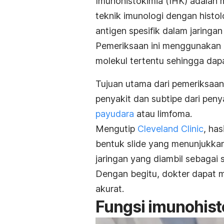
Imunohistokimia (IHK) adala
teknik imunologi dengan histo
antigen spesifik dalam jaringan
Pemeriksaan ini menggunakan 
molekul tertentu sehingga dap
Tujuan utama dari pemeriksaa
penyakit dan
subtipe dari pen
payudara
atau limfoma.
Mengutip
Cleveland Clinic
, ha
bentuk
slide
yang menunjukkan 
jaringan yang diambil sebagai 
Dengan begitu, dokter dapat me
akurat.
Fungsi imunohist