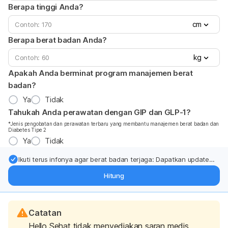
Berapa tinggi Anda?
cm
Berapa berat badan Anda?
kg
Apakah Anda berminat program manajemen berat
badan?
Ya
Tidak
Tahukah Anda perawatan dengan GIP dan GLP-1?
*Jenis pengobatan dan perawatan terbaru yang membantu manajemen berat badan dan
Diabetes Tipe 2
Ya
Tidak
Ikuti terus infonya agar berat badan terjaga: Dapatkan update
dari pakar mengenai dukungan dan perawatan berat badan
Hitung
langsung ke inbox Anda.
Catatan
Hello Sehat tidak menyediakan saran medis,