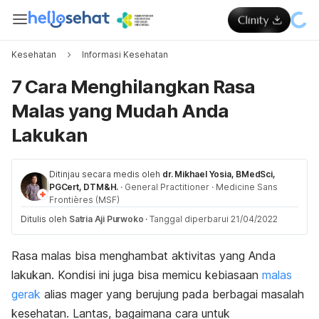
Kesehatan
Informasi Kesehatan
7 Cara Menghilangkan Rasa
Malas yang Mudah Anda
Lakukan
Ditinjau secara medis oleh
dr. Mikhael Yosia, BMedSci,
PGCert, DTM&H.
·
General Practitioner
·
Medicine Sans
Frontières (MSF)
Ditulis oleh
Satria Aji Purwoko
·
Tanggal diperbarui 21/04/2022
Rasa malas bisa menghambat aktivitas yang Anda
lakukan. Kondisi ini juga bisa memicu kebiasaan
malas
gerak
alias
mager
yang berujung pada berbagai masalah
kesehatan. Lantas, bagaimana cara untuk