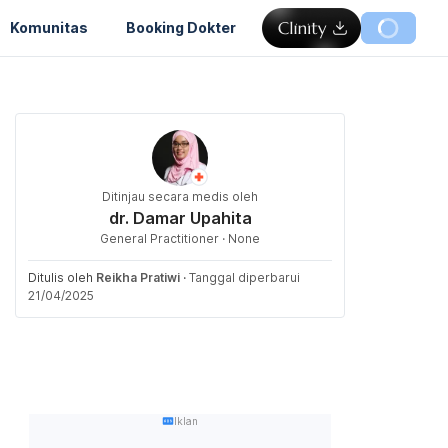
Komunitas
Booking Dokter
Ditinjau secara medis oleh
dr. Damar Upahita
General Practitioner · None
Ditulis oleh
Reikha Pratiwi
·
Tanggal diperbarui
21/04/2025
Iklan