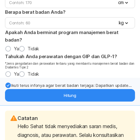
cm
Berapa berat badan Anda?
kg
Apakah Anda berminat program manajemen berat
badan?
Ya
Tidak
Tahukah Anda perawatan dengan GIP dan GLP-1?
*Jenis pengobatan dan perawatan terbaru yang membantu manajemen berat badan dan
Diabetes Tipe 2
Ya
Tidak
Ikuti terus infonya agar berat badan terjaga: Dapatkan update
dari pakar mengenai dukungan dan perawatan berat badan
Hitung
langsung ke inbox Anda.
Catatan
Hello Sehat tidak menyediakan saran medis,
diagnosis, atau perawatan. Selalu konsultasikan