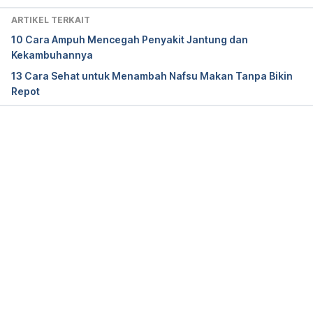
Do You Have Sitting Disease? 
ARTIKEL TERKAIT
http://www.webmd.com/fitness-
10 Cara Ampuh Mencegah Penyakit Jantung dan
exercise/features/do-you-have-sitting-disease#1
Kekambuhannya
Diakses pada 10 November 2016. 
13 Cara Sehat untuk Menambah Nafsu Makan Tanpa Bikin
Repot
Physical inactivity a leading cause of disease and 
disability, warns HBO. 
http://www.who.int/mediacentre/news/releases/rele
ase23/en/
 Diakses pada 10 November 2016. 
Memuat...