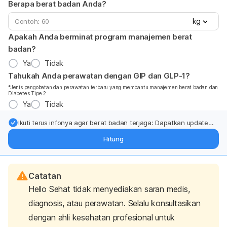
Berapa berat badan Anda?
kg
Apakah Anda berminat program manajemen berat
badan?
Ya
Tidak
Tahukah Anda perawatan dengan GIP dan GLP-1?
*Jenis pengobatan dan perawatan terbaru yang membantu manajemen berat badan dan
Diabetes Tipe 2
Ya
Tidak
Ikuti terus infonya agar berat badan terjaga: Dapatkan update
dari pakar mengenai dukungan dan perawatan berat badan
Hitung
langsung ke inbox Anda.
Catatan
Hello Sehat tidak menyediakan saran medis,
diagnosis, atau perawatan. Selalu konsultasikan
dengan ahli kesehatan profesional untuk