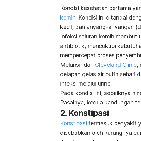
Kondisi kesehatan pertama yang
kemih
. Kondisi ini ditandai den
kecil, dan anyang-anyangan (di
Infeksi saluran kemih membutuh
antibiotik, mencukupi kebutuh
mempercepat proses penyemb
Melansir dari
Cleveland Clinic
,
delapan gelas air putih sehar
infeksi melalui urine.
Pada kondisi ini, sebaiknya hi
Pasalnya, kedua kandungan te
2. Konstipasi
Konstipasi
termasuk penyakit ya
disebabkan oleh kurangnya cai