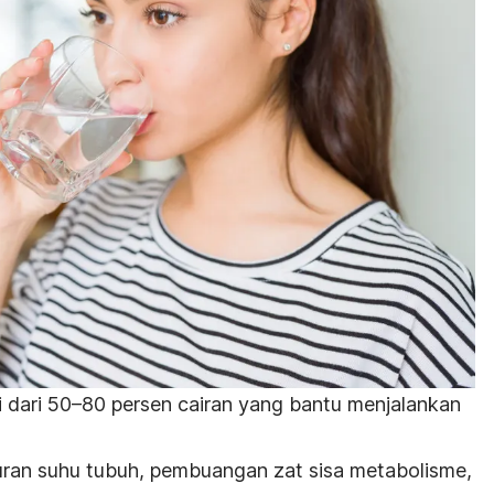
i dari 50–80 persen cairan yang bantu menjalankan
uran suhu tubuh, pembuangan zat sisa metabolisme,