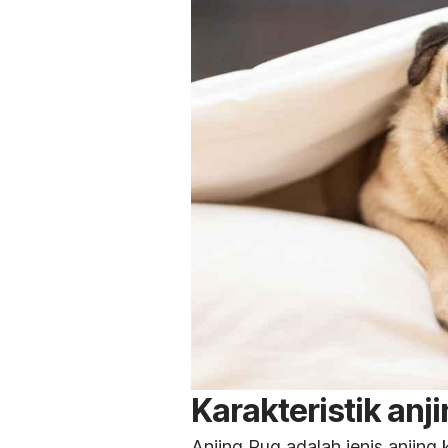
Karakteristik
anj
Anjing Pug adalah jenis anjing