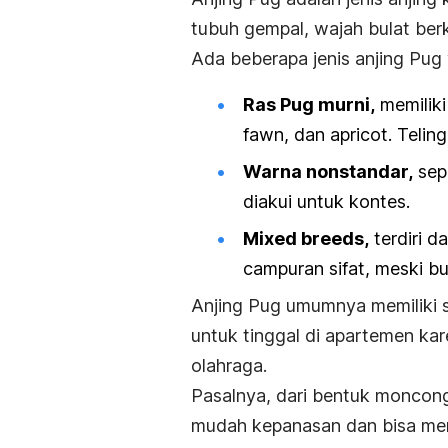
tubuh gempal, wajah bulat berk
Ada beberapa jenis anjing Pug 
Ras Pug murni,
memiliki
fawn,
dan
apricot
. Telin
Warna nonstandar,
sep
diakui untuk kontes.
Mixed breeds
,
terdiri d
campuran sifat, meski b
Anjing Pug umumnya memiliki s
untuk tinggal di apartemen kare
olahraga.
Pasalnya, dari bentuk moncong
mudah kepanasan dan bisa men