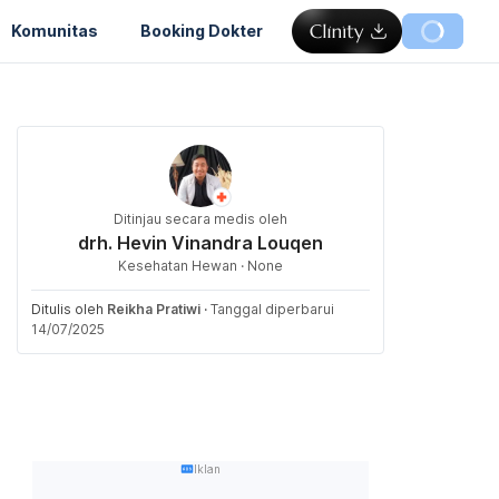
Komunitas
Booking Dokter
Ditinjau secara medis oleh
drh. Hevin Vinandra Louqen
Kesehatan Hewan · None
Ditulis oleh
Reikha Pratiwi
·
Tanggal diperbarui
14/07/2025
Iklan