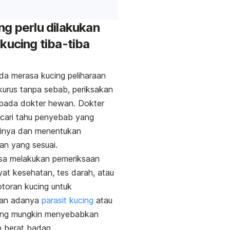
ng perlu dilakukan
 kucing tiba-tiba
da merasa kucing peliharaan
 kurus tanpa sebab, periksakan
epada dokter hewan. Dokter
cari tahu penyebab yang
inya dan menentukan
n yang sesuai.
isa melakukan pemeriksaan
ayat kesehatan, tes darah, atau
otoran kucing untuk
an adanya
parasit kucing
atau
ang mungkin menyebabkan
n berat badan.