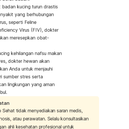
t badan kucing turun drastis
enyakit yang berhubungan
rus, seperti
Feline
iciency Virus
(FIV), dokter
akan meresepkan obat-
ucing kehilangan nafsu makan
res, dokter hewan akan
kan Anda untuk menjauhi
ri sumber stres serta
kan lingkungan yang aman
bul.
atan
o Sehat tidak menyediakan saran medis,
nosis, atau perawatan. Selalu konsultasikan
an ahli kesehatan profesional untuk