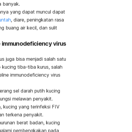
a banyak.
innya yang dapat muncul dapat
untah
, diare, peningkatan rasa
ng buang air kecil, dan sulit
e immunodeficiency virus
rus juga bisa menjadi salah satu
kucing tiba-tiba kurus, salah
eline immunodeficiency virus
rang sel darah putih kucing
ungsi melawan penyakit.
, kucing yang terinfeksi FIV
tan terkena penyakit.
nurunan berat badan, kucing
galami pembengkakan pada