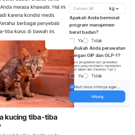
nda merasa khawatir. Hal ini
kg
jadi karena kondisi medis
Apakah Anda berminat
 Ketahui berbagai penyebab
program manajemen
ba-tiba kurus di bawah ini.
berat badan?
Ya
Tidak
Tahukah Anda perawatan
dengan GIP dan GLP-1?
*Jenis pengobatan dan perawatan
terbaru yang membantu manajemen
berat badan dan Diabetes Tipe 2
Ya
Tidak
Ikuti terus infonya agar
berat badan terjaga:
Hitung
Dapatkan update dari
pakar mengenai dukungan
dan perawatan berat
 kucing tiba-tiba
badan langsung ke inbox
Anda.
?