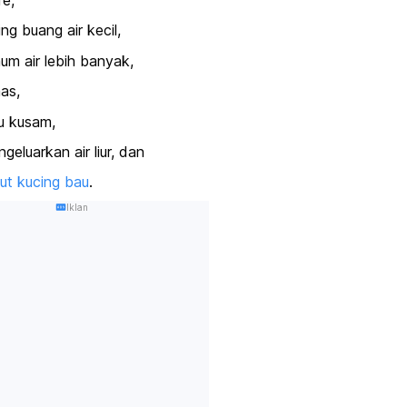
re,
ing buang air kecil,
um air lebih banyak,
as,
u kusam,
geluarkan air liur, dan
ut kucing bau
.
Iklan