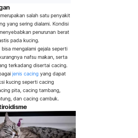
ngan
merupakan salah satu penyakit
ng yang sering dialami. Kondisi
t menyebabkan penurunan berat
stis pada kucing.
a bisa mengalami gejala seperti
rkurangnya nafsu makan, serta
ng terkadang disertai cacing.
bagai
jenis cacing
yang dapat
si kucing seperti cacing
acing pita, cacing tambang,
ntung, dan cacing cambuk.
tiroidisme