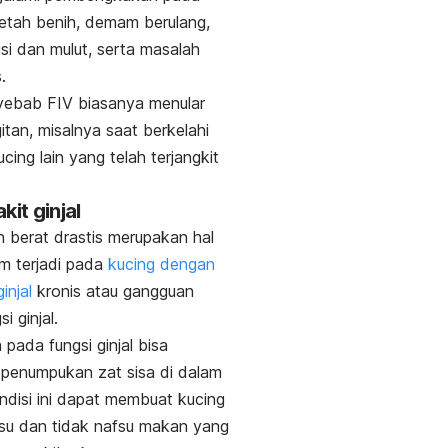
getah benih, demam berulang,
si dan mulut, serta masalah
.
yebab FIV biasanya menular
gitan, misalnya saat berkelahi
cing lain yang telah terjangkit
kit ginjal
 berat drastis merupakan hal
m terjadi pada
kucing dengan
injal
kronis atau gangguan
i ginjal.
pada fungsi ginjal bisa
penumpukan zat sisa di dalam
ndisi
ini dapat membuat kucing
su dan tidak nafsu makan yang