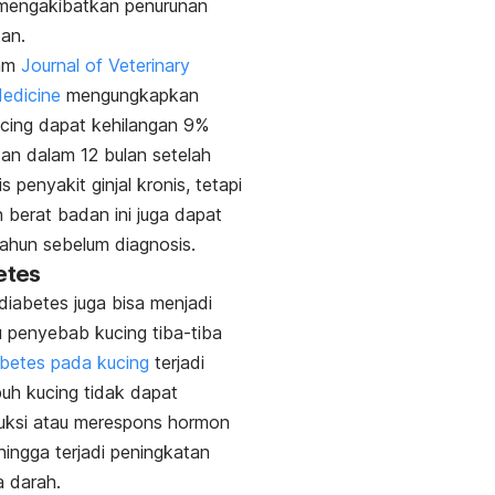
 mengakibatkan penurunan
dan.
lam
Journal of Veterinary
Medicine
mengungkapkan
cing dapat kehilangan 9%
an dalam 12 bulan setelah
s penyakit ginjal kronis, tetapi
 berat badan ini juga dapat
 tahun sebelum diagnosis.
etes
diabetes juga bisa menjadi
u penyebab kucing tiba-tiba
betes pada kucing
terjadi
buh kucing tidak dapat
ksi atau merespons hormon
ehingga terjadi peningkatan
a darah.