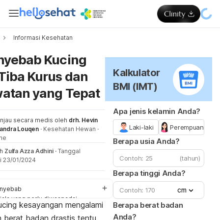
Informasi Kesehatan
Me
nyebab Kucing
Kalkulator
Tiba Kurus dan
BMI (IMT)
atan yang Tepat
Apa jenis kelamin Anda?
injau secara medis oleh
drh. Hevin
Laki-laki
Perempuan
nandra Louqen
·
Kesehatan Hewan
·
ne
Berapa usia Anda?
eh
Zulfa Azza Adhini
·
Tanggal
(tahun)
i 23/01/2024
Berapa tinggi Anda?
nyebab
cm
jala yang perlu diwaspadai
kucing kesayangan mengalami
Berapa berat badan
l yang perlu dilakukan
Anda?
 berat badan drastis tentu