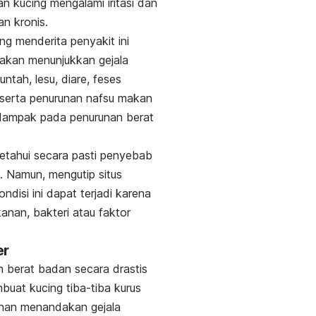
n kucing mengalami iritasi dan
an kronis.
ng menderita penyakit ini
akan menunjukkan gejala
untah, lesu, diare, feses
serta penurunan nafsu makan
dampak pada penurunan berat
etahui secara pasti penyebab
ni. Namun, mengutip situs
kondisi ini dapat terjadi karena
kanan, bakteri atau faktor
er
 berat badan secara drastis
uat kucing tiba-tiba kurus
nan menandakan gejala