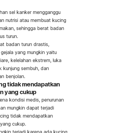
han sel kanker mengganggu
n nutrisi atau membuat kucing
 makan, sehingga berat badan
rus turun.
rat badan turun drastis,
 gejala
yang mungkin yaitu
iare, kelelahan ekstrem, luka
k kunjung sembuh, dan
an benjolan.
ing tidak mendapatkan
n yang cukup
rena kondisi medis, penurunan
an mungkin dapat terjadi
ucing tidak mendapatkan
yang cukup.
ungkin terjadi karena ada kucing