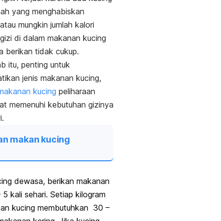
umah yang menghabiskan
tau mungkin jumlah kalori
 gizi di dalam makanan kucing
 berikan tidak cukup.
b itu, penting untuk
ikan jenis makanan kucing,
makanan kucing
peliharaan
at memenuhi kebutuhan gizinya
i.
an makan kucing
cing dewasa, berikan makanan
 5 kali sehari. Setiap kilogram
dan kucing membutuhkan 30 –
akanan kering. Jika kucing