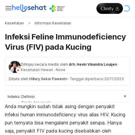
Kesehatan
Informasi Kesehatan
Infeksi Feline Immunodeficiency
Virus (FIV) pada Kucing
Ditinjau secara medis oleh
drh. Hevin Vinandra Louqen
·
Kesehatan Hewan
·
None
Ditulis oleh
Hillary Sekar Pawestri
·
Tanggal diperbarui 20/11/2023
Indeks:
Definisi
Tanda dan gejala
Anda mungkin sudah tidak asing dengan penyakit
Fase
infeksi
human immunodeficiency virus
alias HIV. Kucing
Penyebab
Diagnosis
pun ternyata bisa mengalami penyakit serupa. Hanya
Perawatan
saja, penyakit FIV pada kucing disebabkan oleh