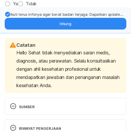
Ya
Tidak
Ikuti terus infonya agar berat badan terjaga: Dapatkan update
dari pakar mengenai dukungan dan perawatan berat badan
Hitung
langsung ke inbox Anda.
Catatan
Hello Sehat tidak menyediakan saran medis,
diagnosis, atau perawatan. Selalu konsultasikan
dengan ahli kesehatan profesional untuk
mendapatkan jawaban dan penanganan masalah
kesehatan Anda.
SUMBER
Feeding Your Cat. (2023). Retrieved 2 October 
2023, from 
RIWAYAT PENGERJAAN