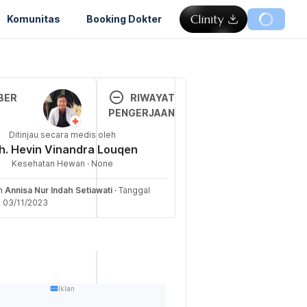
Komunitas
Booking Dokter
Memuat...
BER
RIWAYAT
PENGERJAAN
F. I., & 
Ditinjau secara medis oleh
Versi 
, R. K. (2022). 
h. Hevin Vinandra Louqen
Terbar
RM IN STRAY 
Kesehatan Hewan · None
u
s silvestris 
AS CUTANEOUS 
eh
Annisa Nur Indah Setiawati
·
Tanggal
03/11/2
i 03/11/2023
IGRANT AGENT 
023
N HUMANS. 
Folia 
Ditulis 
ndonesiana
oleh 
393)
, 
58
(3).
Annisa 
Nur 
cats: Our 
Iklan
Indah 
uide. (n.d.). 