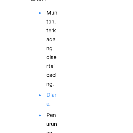
Mun
tah
,
terk
ada
ng
dise
rtai
caci
ng.
Diar
e
.
Pen
urun
an