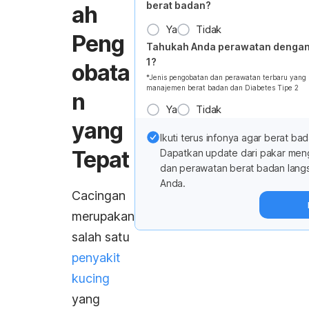
berat badan?
ah
Ya
Tidak
Peng
Tahukah Anda perawatan dengan
1?
obata
*Jenis pengobatan dan perawatan terbaru yan
manajemen berat badan dan Diabetes Tipe 2
n
Ya
Tidak
yang
Ikuti terus infonya agar berat bad
Tepat
Dapatkan update dari pakar me
dan perawatan berat badan lang
Anda.
Cacingan
merupakan
salah satu
penyakit
kucing
yang