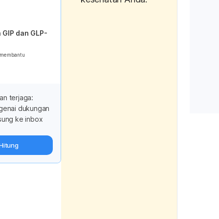
Retrieved
 GIP dan GLP-
https://
elp-and-
g membantu
advice/h
How to G
Worms in 
an terjaga:
Retrieved
ngenai dukungan
sung ke inbox
https://
cat/para
Hitung
cats-eve
need-kn
Care, I. C
https://i