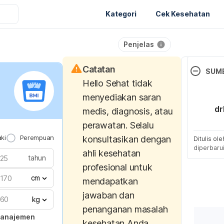
Kategori
Cek Kesehatan
Penjelas
Catatan
SUM
Hello Sehat tidak
Mahendra, 
menyediakan saran
Prabawati
dr
medis, diagnosis, atau
HOOKWO
perawatan. Selalu
CATS (Feli
aki
Perempuan
konsultasikan dengan
catus) 
Ditulis ol
diperbaru
LARVA M
ahli kesehatan
tahun
(CLM) I
profesional untuk
Medica I
cm
mendapatkan
(2355-8
jawaban dan
kg
penanganan masalah
Worms in 
manajemen
kesehatan Anda.
complete g