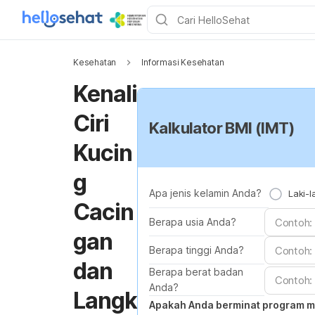
Kesehatan
Informasi Kesehatan
Kenali
Ciri
Kalkulator BMI (IMT)
Kucin
g
Apa jenis kelamin Anda?
Laki-l
Cacin
Berapa usia Anda?
gan
Berapa tinggi Anda?
dan
Berapa berat badan
Anda?
Langk
Apakah Anda berminat program 