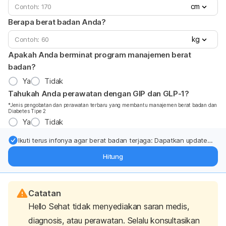
cm
Berapa berat badan Anda?
kg
Apakah Anda berminat program manajemen berat
badan?
Ya
Tidak
Tahukah Anda perawatan dengan GIP dan GLP-1?
*Jenis pengobatan dan perawatan terbaru yang membantu manajemen berat badan dan
Diabetes Tipe 2
Ya
Tidak
Ikuti terus infonya agar berat badan terjaga: Dapatkan update
dari pakar mengenai dukungan dan perawatan berat badan
Hitung
langsung ke inbox Anda.
Catatan
Hello Sehat tidak menyediakan saran medis,
diagnosis, atau perawatan. Selalu konsultasikan