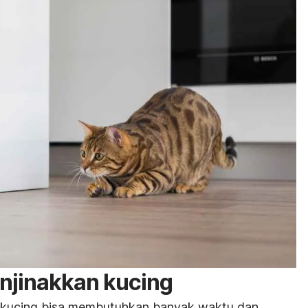
njinakkan kucing
 kucing bisa membutuhkan banyak waktu dan