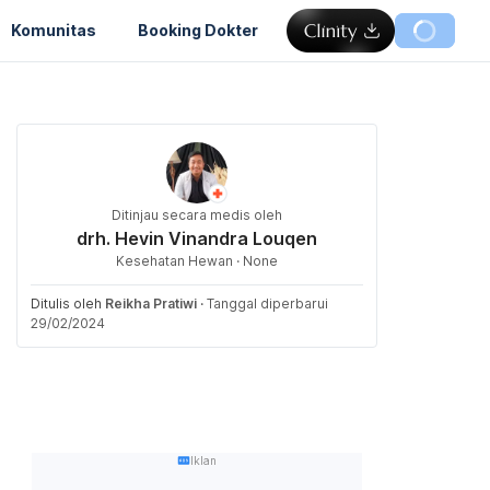
Komunitas
Booking Dokter
Ditinjau secara medis oleh
drh. Hevin Vinandra Louqen
Kesehatan Hewan · None
Ditulis oleh
Reikha Pratiwi
·
Tanggal diperbarui
29/02/2024
Iklan