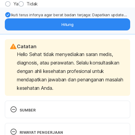
Ya
Tidak
Ikuti terus infonya agar berat badan terjaga: Dapatkan update
dari pakar mengenai dukungan dan perawatan berat badan
Hitung
langsung ke inbox Anda.
Catatan
Hello Sehat tidak menyediakan saran medis,
diagnosis, atau perawatan. Selalu konsultasikan
dengan ahli kesehatan profesional untuk
mendapatkan jawaban dan penanganan masalah
kesehatan Anda.
SUMBER
Eckstein, S., & Flowers, A. (2023)
. Cats and 
Excessive Meowing.
 WebMD. Retrieved January 
RIWAYAT PENGERJAAN