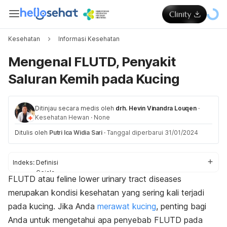
Kesehatan
Informasi Kesehatan
Mengenal FLUTD, Penyakit
Saluran Kemih pada Kucing
Ditinjau secara medis oleh
drh. Hevin Vinandra Louqen
·
Kesehatan Hewan
·
None
Ditulis oleh
Putri Ica Widia Sari
·
Tanggal diperbarui 31/01/2024
Indeks:
Definisi
Gejala
FLUTD atau
f
eline lower urinary tract diseases
Penyebab
merupakan kondisi kesehatan yang sering kali terjadi
Pengobatan
pada kucing. Jika Anda
merawat kucing
, penting bagi
Anda untuk mengetahui apa penyebab FLUTD pada