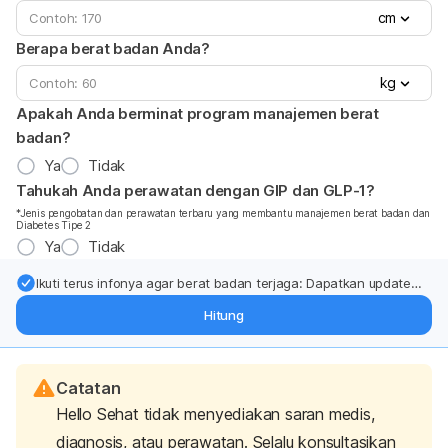
cm
Berapa berat badan Anda?
kg
Apakah Anda berminat program manajemen berat
badan?
Ya
Tidak
Tahukah Anda perawatan dengan GIP dan GLP-1?
*Jenis pengobatan dan perawatan terbaru yang membantu manajemen berat badan dan
Diabetes Tipe 2
Ya
Tidak
Ikuti terus infonya agar berat badan terjaga: Dapatkan update
dari pakar mengenai dukungan dan perawatan berat badan
Hitung
langsung ke inbox Anda.
Catatan
Hello Sehat tidak menyediakan saran medis,
diagnosis, atau perawatan. Selalu konsultasikan