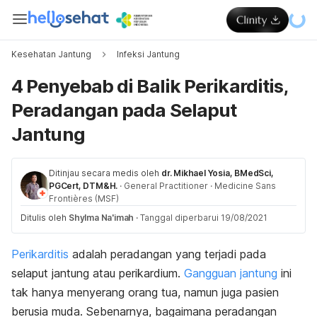
Kesehatan Jantung
Infeksi Jantung
4 Penyebab di Balik Perikarditis,
Peradangan pada Selaput
Jantung
Ditinjau secara medis oleh
dr. Mikhael Yosia, BMedSci,
PGCert, DTM&H.
·
General Practitioner
·
Medicine Sans
Frontières (MSF)
Ditulis oleh
Shylma Na'imah
·
Tanggal diperbarui 19/08/2021
Perikarditis
adalah peradangan yang terjadi pada
selaput jantung atau perikardium.
Gangguan jantung
ini
tak hanya menyerang orang tua, namun juga pasien
berusia muda. Sebenarnya, bagaimana peradangan