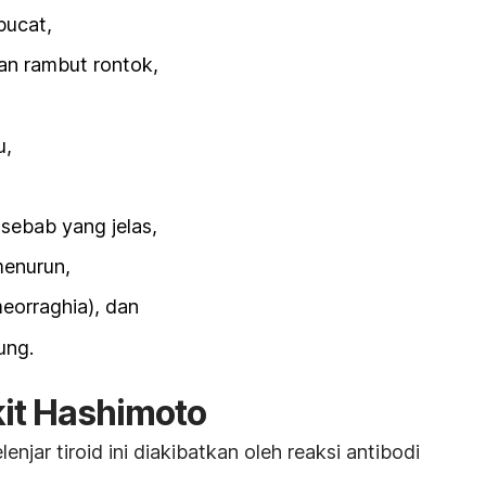
pucat,
an rambut rontok,
u,
sebab yang jelas,
menurun,
eorraghia), dan
ung.
it Hashimoto
njar tiroid ini diakibatkan oleh reaksi antibodi