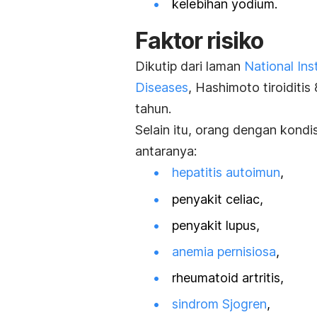
kelebihan yodium.
Faktor risiko
Dikutip dari laman
National Ins
Diseases
, Hashimoto tiroiditis
tahun.
Selain itu, orang dengan kondisi
antaranya:
hepatitis autoimun
,
penyakit
celiac
,
penyakit lupus,
anemia pernisiosa
,
rheumatoid artritis,
sindrom Sjogren
,