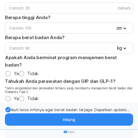
(tahun)
Berapa tinggi Anda?
cm
Berapa berat badan Anda?
kg
Apakah Anda berminat program manajemen berat
badan?
Ya
Tidak
Tahukah Anda perawatan dengan GIP dan GLP-1?
*Jenis pengobatan dan perawatan terbaru yang membantu manajemen berat badan dan
Diabetes Tipe 2
Ya
Tidak
Ikuti terus infonya agar berat badan terjaga: Dapatkan update
dari pakar mengenai dukungan dan perawatan berat badan
Hitung
langsung ke inbox Anda.
Iklan