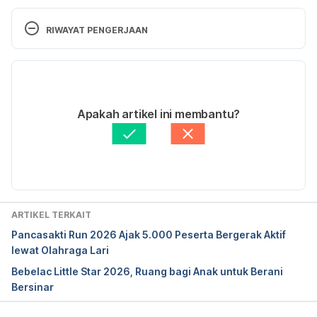
RIWAYAT PENGERJAAN
Versi Terbaru
28/05/2026
Ditulis oleh 
Raindy Mas Lur Prasetya
Apakah artikel ini membantu?
Fakta medis diperiksa oleh
Hello Sehat Medical 
Review Team
Diperbarui oleh: 
Raindy Mas Lur Prasetya
ARTIKEL TERKAIT
Pancasakti Run 2026 Ajak 5.000 Peserta Bergerak Aktif
lewat Olahraga Lari
Bebelac Little Star 2026, Ruang bagi Anak untuk Berani
Bersinar