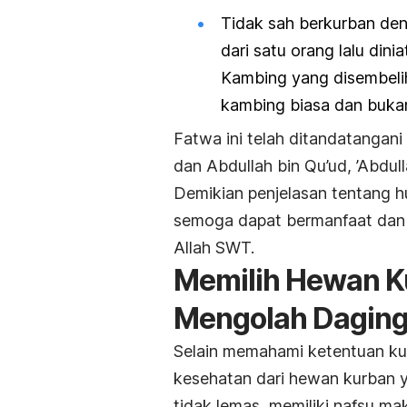
Tidak sah berkurban den
dari satu orang lalu din
Kambing yang disembelih
kambing biasa dan buka
Fatwa ini telah ditandatangani 
dan Abdullah bin Qu’ud, ’Abdu
Demikian penjelasan tentang 
semoga dapat bermanfaat dan 
Allah SWT.
Memilih Hewan K
Mengolah Dagin
Selain memahami ketentuan kur
kesehatan dari hewan kurban y
tidak lemas, memiliki nafsu mak