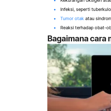
Kekurangan oksigen ata
Infeksi, seperti tuberkulo
Tumor otak
atau sindrom
Reaksi terhadap obat-ob
Bagaimana cara m