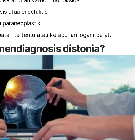
u keracunan karbon monoksida.
sis atau ensefalitis.
 paraneoplastik.
atan tertentu atau keracunan logam berat.
endiagnosis distonia?