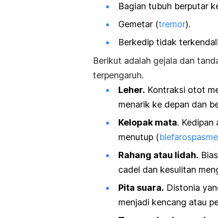
Bagian tubuh berputar ke
Gemetar (
tremor
).
Berkedip tidak terkendali
Berikut adalah gejala dan tan
terpengaruh.
Leher.
Kontraksi otot me
menarik ke depan dan be
Kelopak mata
. Kedipan
menutup (
blefarospasme
Rahang atau lidah.
Bias
cadel dan kesulitan men
Pita suara.
Distonia yan
menjadi kencang atau pe