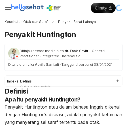
Kesehatan Otak dan Saraf
Penyakit Saraf Lainnya
Penyakit Huntington
Ditinjau secara medis oleh
dr. Tania Savitri
·
General
Practitioner
·
Integrated Therapeutic
Ditulis oleh
Lika Aprilia Samiadi
·
Tanggal diperbarui 08/01/2021
Indeks:
Definisi
Ciri-ciri dan gejala
Definisi
Penyebab
Apa itu penyakit Huntington?
Faktor pemicu
Diagnosis
Penyakit Huntington atau dalam bahasa Inggris dikenal
Pengobatan
dengan
Huntington’s disease,
adalah penyakit keturunan
yang menyerang sel saraf tertentu pada otak.