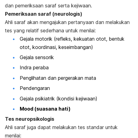
dan pemeriksaan saraf serta kejiwaan.
Pemeriksaan saraf (neurologis)
Ahli saraf akan mengajukan pertanyaan dan melakukan
tes yang relatif sederhana untuk menilai:
Gejala motorik (r
efleks, k
ekuatan otot, b
entuk
otot, k
oordinasi, k
eseimbangan)
Gejala sensorik
Indra peraba
Penglihatan dan pergerakan mata
Pendengaran
Gejala psikiatrik (k
ondisi kejiwaan)
Mood
(suasana hati)
Tes neuropsikologis
Ahli saraf juga dapat melakukan tes standar untuk
menilai: