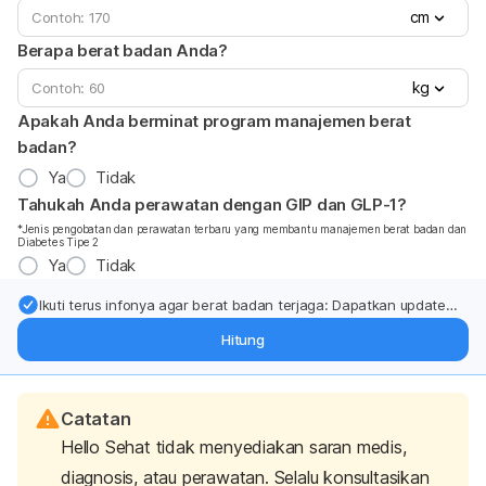
cm
Berapa berat badan Anda?
kg
Apakah Anda berminat program manajemen berat
badan?
Ya
Tidak
Tahukah Anda perawatan dengan GIP dan GLP-1?
*Jenis pengobatan dan perawatan terbaru yang membantu manajemen berat badan dan
Diabetes Tipe 2
Ya
Tidak
Ikuti terus infonya agar berat badan terjaga: Dapatkan update
dari pakar mengenai dukungan dan perawatan berat badan
Hitung
langsung ke inbox Anda.
Catatan
Hello Sehat tidak menyediakan saran medis,
diagnosis, atau perawatan. Selalu konsultasikan