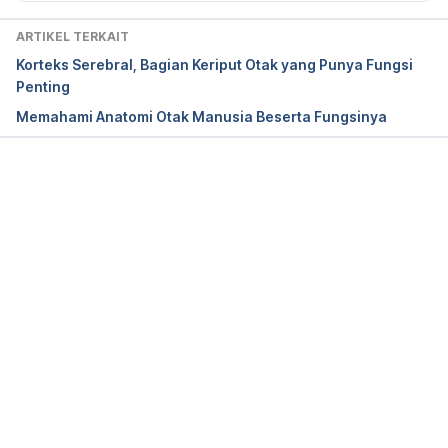
http://www.mayoclinic.org/diseases-
conditions/huntingtons-disease/basics/lifestyle-
ARTIKEL TERKAIT
home-remedies/con-20030685
Korteks Serebral, Bagian Keriput Otak yang Punya Fungsi
http://www.cancer.gov/about-cancer/diagnosis-
Penting
staging/staging/staging-fact-sheet
. Accessed 
Memahami Anatomi Otak Manusia Beserta Fungsinya
November 29, 2016.  
Memuat...