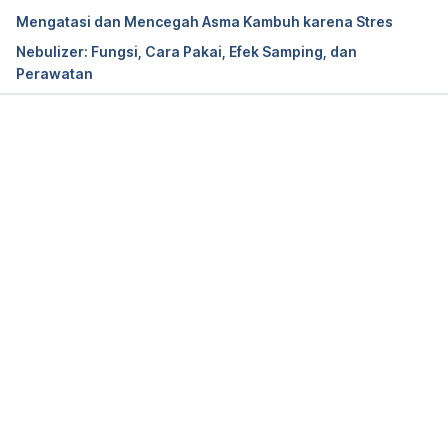
2022, from https://www.rush.edu/news/benefits-
Mengatasi dan Mencegah Asma Kambuh karena Stres
humidifiers
Nebulizer: Fungsi, Cara Pakai, Efek Samping, dan
Perawatan
How you can tell if you need a humidifier. (2019). 
Retrieved 15 June 2022, from 
https://health.clevelandclinic.org/how-you-can-tell-
Memuat...
if-you-need-a-humidifier/
Humidifiers and indoor allergies. (2020). Retrieved 
15 June 2022, from https://www.aaaai.org/Tools-
for-the-Public/Conditions-
Library/Allergies/humidifiers-and-indoor-allergies
Humidifiers: Ease skin, breating symptoms. (2021). 
Retrieved 15 June 2022, from 
https://www.mayoclinic.org/diseases-