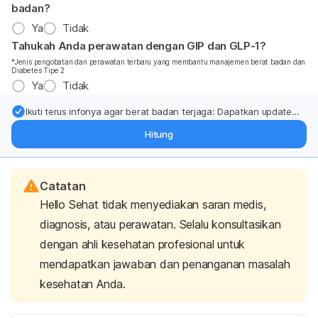
badan?
Ya
Tidak
Tahukah Anda perawatan dengan GIP dan GLP-1?
*Jenis pengobatan dan perawatan terbaru yang membantu manajemen berat badan dan
Diabetes Tipe 2
Ya
Tidak
Ikuti terus infonya agar berat badan terjaga: Dapatkan update
dari pakar mengenai dukungan dan perawatan berat badan
Hitung
langsung ke inbox Anda.
Catatan
Hello Sehat tidak menyediakan saran medis,
diagnosis, atau perawatan. Selalu konsultasikan
dengan ahli kesehatan profesional untuk
mendapatkan jawaban dan penanganan masalah
kesehatan Anda.