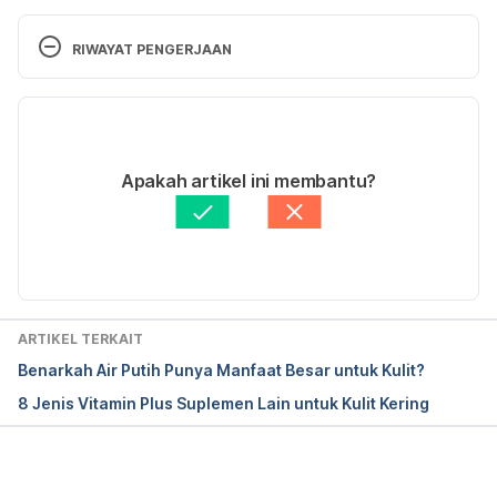
Coderch, L., López, O., de la Maza, A., & Parra, J. L. 
RIWAYAT PENGERJAAN
(2003). Ceramides and skin function. 
American 
journal of clinical dermatology
, 
4
(2), 107–129. 
Versi Terbaru
Retrieved 26 April 2021.
07/09/2023
Ditulis oleh 
Winona Katyusha
Apakah artikel ini membantu?
Ditinjau secara medis oleh
dr. Patricia Lukas 
Goentoro
Diperbarui oleh: 
Abduraafi Andrian
ARTIKEL TERKAIT
Benarkah Air Putih Punya Manfaat Besar untuk Kulit?
8 Jenis Vitamin Plus Suplemen Lain untuk Kulit Kering
Memuat...