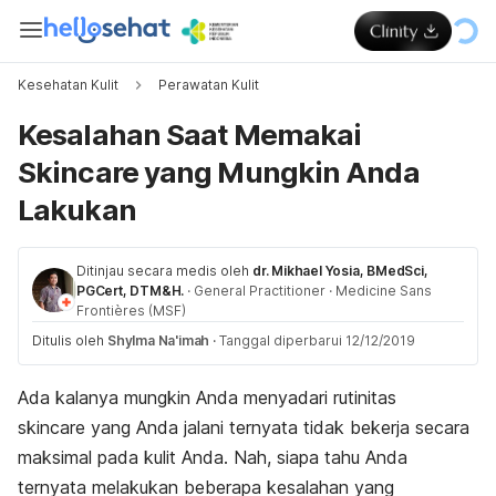
Kesehatan Kulit
Perawatan Kulit
Kesalahan Saat Memakai
Skincare yang Mungkin Anda
Lakukan
Ditinjau secara medis oleh
dr. Mikhael Yosia, BMedSci,
PGCert, DTM&H.
·
General Practitioner
·
Medicine Sans
Frontières (MSF)
Ditulis oleh
Shylma Na'imah
·
Tanggal diperbarui 12/12/2019
Ada kalanya mungkin Anda menyadari rutinitas
skincare
yang Anda jalani ternyata tidak bekerja secara
maksimal pada kulit Anda. Nah, siapa tahu Anda
ternyata melakukan beberapa kesalahan yang