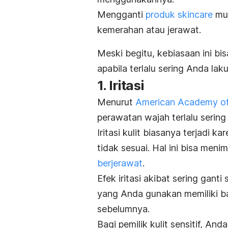
Mengganti
produk
skincare
mun
kemerahan atau jerawat.
Meski begitu, kebiasaan ini bi
apabila terlalu sering Anda lak
1. Iritasi
Menurut
American Academy of
perawatan wajah terlalu serin
Iritasi kulit biasanya terjadi
tidak sesuai. Hal ini bisa men
berjerawat
.
Efek iritasi akibat sering ganti
yang Anda gunakan memiliki b
sebelumnya.
Bagi pemilik kulit sensitif, And