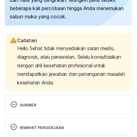
beberapa kali percobaan hingga Anda menemukan
sabun muka yang cocok.
Catatan
Hello Sehat tidak menyediakan saran medis,
diagnosis, atau perawatan. Selalu konsultasikan
dengan ahli kesehatan profesional untuk
mendapatkan jawaban dan penanganan masalah
kesehatan Anda.
SUMBER
Dermatologist-recommended skin care for your 
20s. (n.d.). Retrieved 6 October 2023, from 
RIWAYAT PENGERJAAN
https://www.aad.org/public/everyday-care/skin-