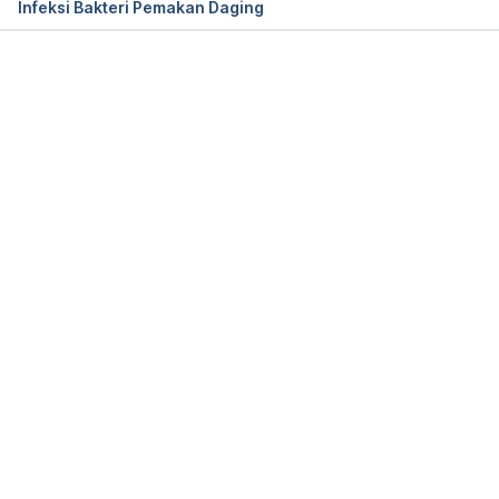
Infeksi Bakteri Pemakan Daging
Zaidi, S., & Sharma, S. (2021). Decubitus Ulcer. 
Statpearls Publishing. Retrieved from 
https://www.ncbi.nlm.nih.gov/books/NBK553107/
Memuat...