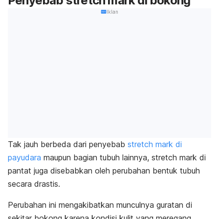
Penyebab
stretch mark
di bokong
Iklan
Tak jauh berbeda dari penyebab
stretch mark
di
payudara
maupun bagian tubuh lainnya,
stretch mark
di
pantat juga disebabkan oleh perubahan bentuk tubuh
secara drastis.
Perubahan ini mengakibatkan munculnya guratan di
sekitar bokong karena kondisi kulit yang meregang.