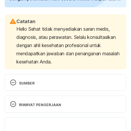
Catatan
Hello Sehat tidak menyediakan saran medis,
diagnosis, atau perawatan. Selalu konsultasikan
dengan ahli kesehatan profesional untuk
mendapatkan jawaban dan penanganan masalah
kesehatan Anda.
SUMBER
Stretch marks – Symptoms and causes. (2022). 
Retrieved 29 August 2022, from 
RIWAYAT PENGERJAAN
https://www.mayoclinic.org/diseases-
conditions/stretch-marks/symptoms-causes/syc-
Versi Terbaru
20351139
10/10/2022