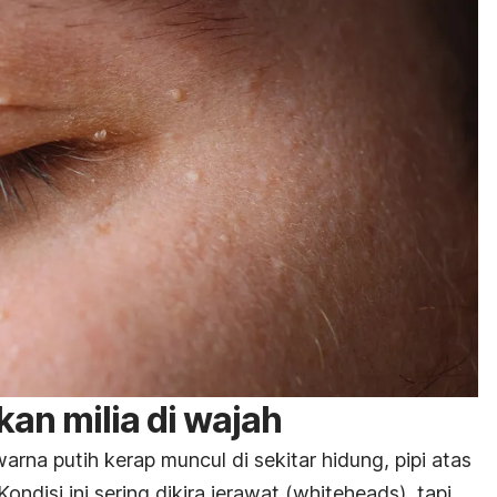
an milia di wajah
rwarna putih kerap muncul di sekitar hidung, pipi atas
ndisi ini sering dikira jerawat (
whiteheads
), tapi