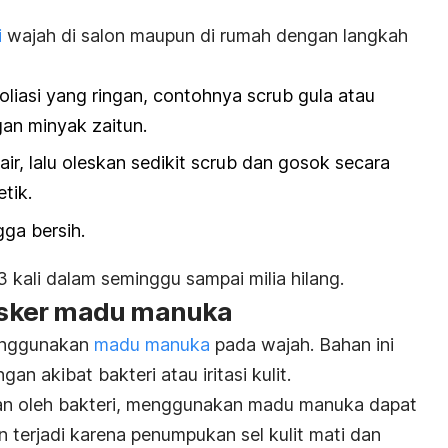
i
wajah di salon maupun di rumah dengan langkah
liasi yang ringan, contohnya
scrub
gula atau
an minyak zaitun.
ir, lalu oleskan sedikit
scrub
dan gosok secara
etik.
gga bersih.
3 kali dalam seminggu sampai milia hilang.
sker madu manuka
menggunakan
madu manuka
pada wajah. Bahan ini
 akibat bakteri atau iritasi kulit.
kan oleh bakteri, menggunakan madu manuka dapat
 terjadi karena penumpukan sel kulit mati dan