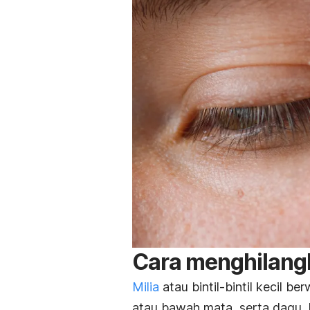
Cara menghilangk
Milia
atau bintil-bintil kecil be
atau bawah mata, serta dagu. Ko